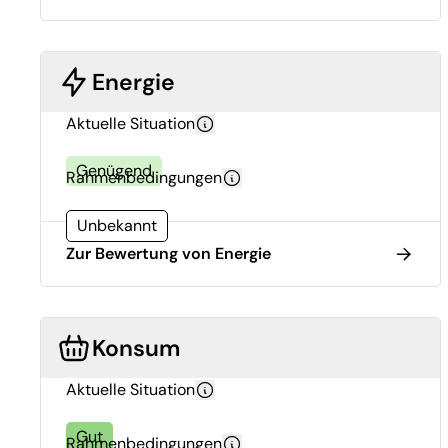
Energie
Aktuelle Situation
Genügend
Rahmenbedingungen
Unbekannt
Zur Bewertung von Energie
Konsum
Aktuelle Situation
Gut
Rahmenbedingungen