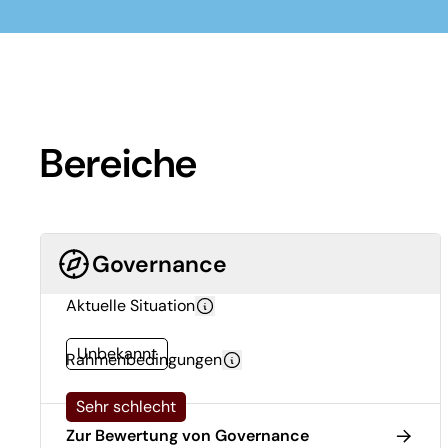
Bereiche
Governance
Aktuelle Situation
Unbekannt
Rahmenbedingungen
Sehr schlecht
Zur Bewertung von Governance