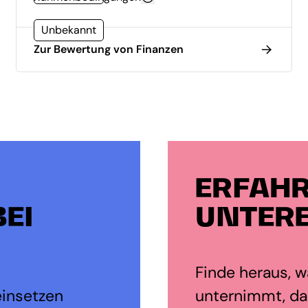
Unbekannt
Zur Bewertung von Finanzen
ERFAHR
EI
UNTERE
Finde heraus, wa
einsetzen
unternimmt, da