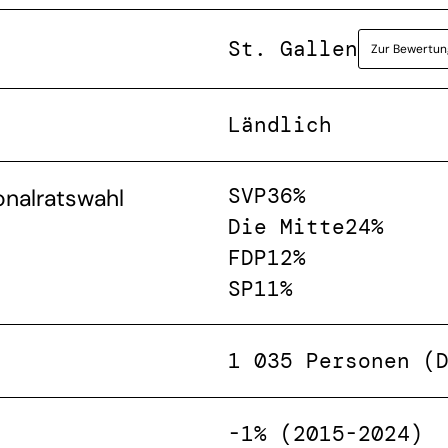
St. Gallen
Zur Bewertun
Ländlich
SVP
36%
onalratswahl
Die Mitte
24%
FDP
12%
SP
11%
1 035 Personen (
-1% (2015-2024)