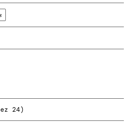
g
Dez 24)