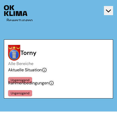
Bewertungen
Aktiv werden
Über OK Klima
Kontakt
Torny
Deutsch
Alle Bereiche
Français
Aktuelle Situation
Ungenügend
Rahmenbedingungen
Ungenügend