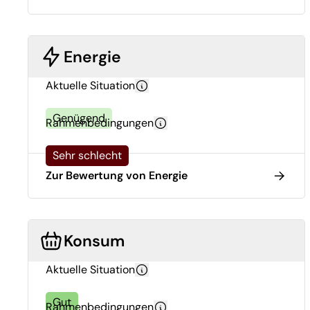
Energie
Aktuelle Situation
Genügend
Rahmenbedingungen
Sehr schlecht
Zur Bewertung von Energie
Konsum
Aktuelle Situation
Gut
Rahmenbedingungen