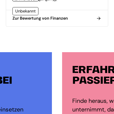
Unbekannt
Zur Bewertung von Finanzen
ERFAHR
EI
PASSIE
Finde heraus, wa
einsetzen
unternimmt, dam