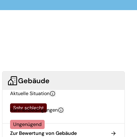
Gebäude
Aktuelle Situation
Sehr schlecht
Rahmenbedingungen
Ungenügend
Zur Bewertung von Gebäude