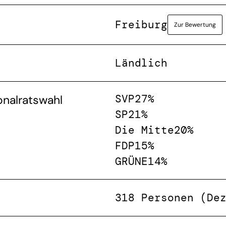
Freiburg
Zur Bewertung
Ländlich
SVP
27%
onalratswahl
SP
21%
Die Mitte
20%
FDP
15%
GRÜNE
14%
318 Personen (De