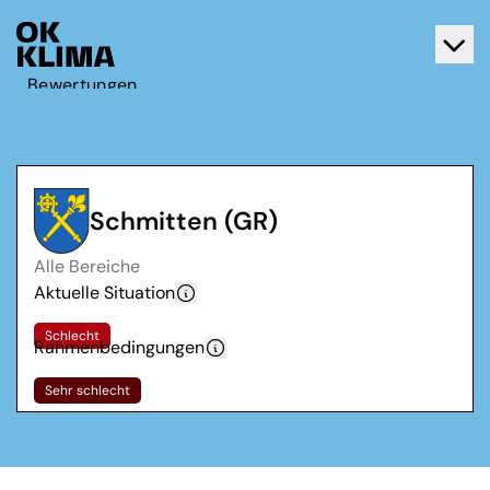
Bewertungen
Aktiv werden
Über OK Klima
Kontakt
Schmitten (GR)
Deutsch
Alle Bereiche
Français
Aktuelle Situation
Schlecht
Rahmenbedingungen
Sehr schlecht