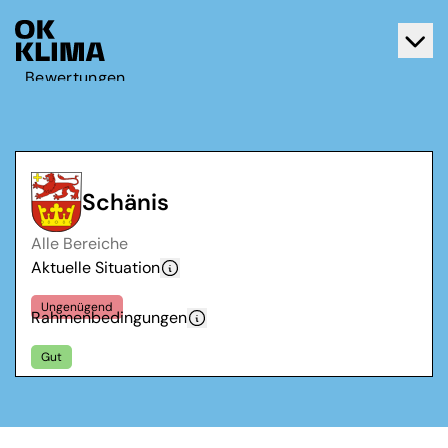
Bewertungen
Aktiv werden
Über OK Klima
Kontakt
Schänis
Deutsch
Alle Bereiche
Français
Aktuelle Situation
Ungenügend
Rahmenbedingungen
Gut