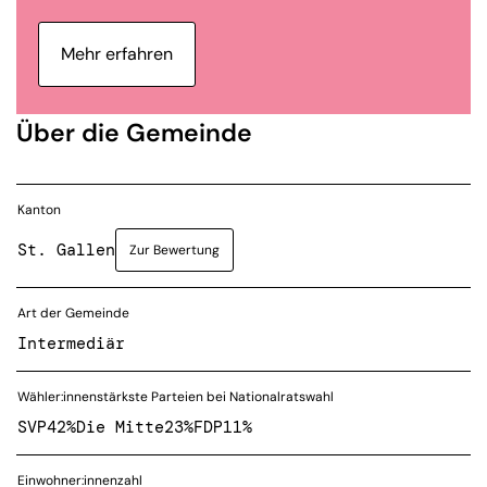
Mehr erfahren
Über die Gemeinde
Kanton
St. Gallen
Zur Bewertung
Art der Gemeinde
Intermediär
Wähler:innenstärkste Parteien bei Nationalratswahl
SVP
42%
Die Mitte
23%
FDP
11%
Einwohner:innenzahl