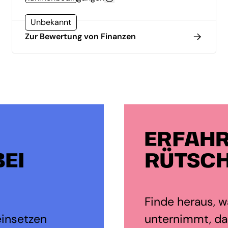
Unbekannt
Zur Bewertung von Finanzen
ERFAHR
EI
RÜTSCH
Finde heraus, wa
einsetzen
unternimmt, dam