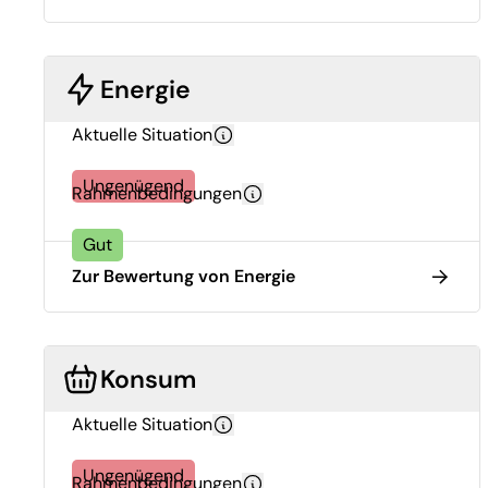
Energie
Aktuelle Situation
Ungenügend
Rahmenbedingungen
Gut
Zur Bewertung von Energie
Konsum
Aktuelle Situation
Ungenügend
Rahmenbedingungen