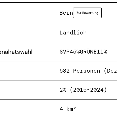
Bern
Zur Bewertung
Ländlich
onalratswahl
SVP
45%
GRÜNE
11%
582 Personen (De
2% (2015-2024)
4 km²