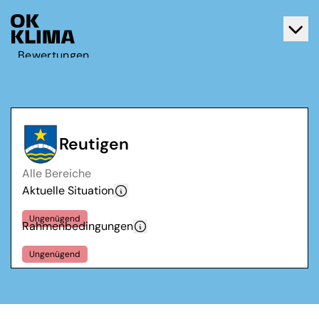
Bewertungen
Aktiv werden
Über OK Klima
Kontakt
Reutigen
Deutsch
Alle Bereiche
Français
Aktuelle Situation
Ungenügend
Rahmenbedingungen
Ungenügend