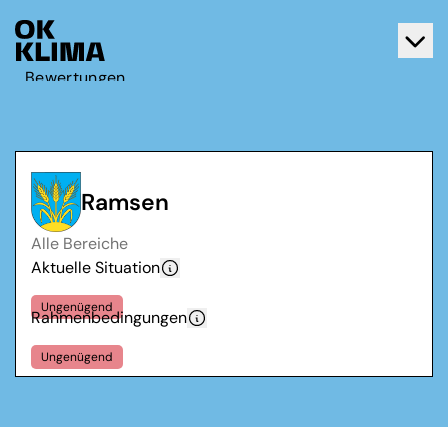
Bewertungen
Aktiv werden
Über OK Klima
Kontakt
Ramsen
Deutsch
Alle Bereiche
Français
Aktuelle Situation
Ungenügend
Rahmenbedingungen
Ungenügend