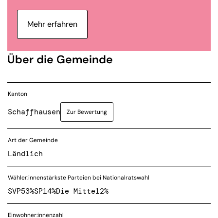
Mehr erfahren
Über die Gemeinde
Kanton
Schaffhausen
Zur Bewertung
Art der Gemeinde
Ländlich
Wähler:innenstärkste Parteien bei Nationalratswahl
SVP
53%
SP
14%
Die Mitte
12%
Einwohner:innenzahl