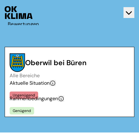
Bewertungen
Aktiv werden
Über OK Klima
Kontakt
Oberwil bei Büren
Deutsch
Alle Bereiche
Français
Aktuelle Situation
Ungenügend
Rahmenbedingungen
Genügend