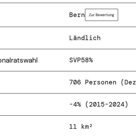
Bern
Zur Bewertung
Ländlich
onalratswahl
SVP
58%
706 Personen (De
-4% (2015-2024)
11 km²