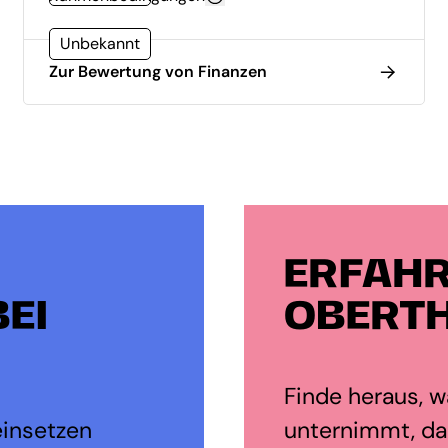
Unbekannt
Zur Bewertung von Finanzen
ERFAHR
EI
OBERTH
Finde heraus, wa
einsetzen
unternimmt, dam