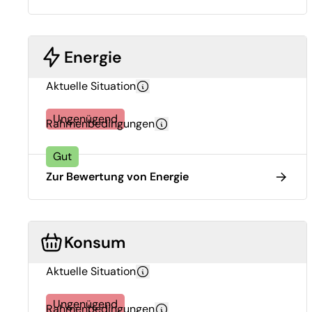
Energie
Aktuelle Situation
Ungenügend
Rahmenbedingungen
Gut
Zur Bewertung von Energie
Konsum
Aktuelle Situation
Ungenügend
Rahmenbedingungen