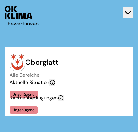
Bewertungen
Aktiv werden
Über OK Klima
Kontakt
Oberglatt
Deutsch
Alle Bereiche
Français
Aktuelle Situation
Ungenügend
Rahmenbedingungen
Ungenügend