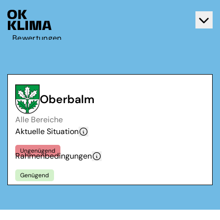
Bewertungen
Aktiv werden
Über OK Klima
Kontakt
Oberbalm
Deutsch
Alle Bereiche
Français
Aktuelle Situation
Ungenügend
Rahmenbedingungen
Genügend