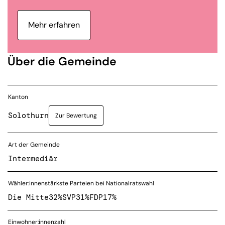
Mehr erfahren
Über die Gemeinde
Kanton
Solothurn
Zur Bewertung
Art der Gemeinde
Intermediär
Wähler:innenstärkste Parteien bei Nationalratswahl
Die Mitte
32%
SVP
31%
FDP
17%
Einwohner:innenzahl