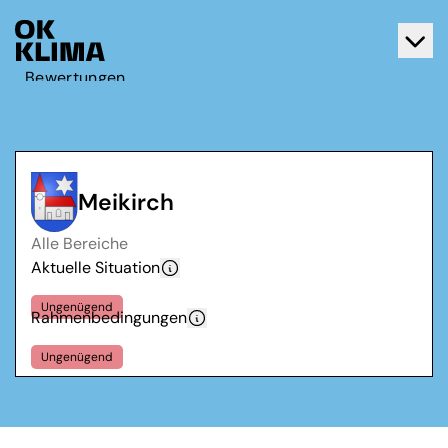
Bewertungen
Aktiv werden
Über OK Klima
Kontakt
Meikirch
Deutsch
Alle Bereiche
Français
Aktuelle Situation
Ungenügend
Rahmenbedingungen
Ungenügend