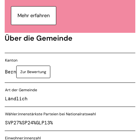
Mehr erfahren
Über die Gemeinde
Kanton
Bern
Zur Bewertung
Art der Gemeinde
Ländlich
Wähler:innenstärkste Parteien bei Nationalratswahl
SVP
27%
SP
24%
GLP
13%
Einwohner:innenzahl