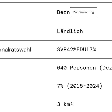
Bern
Zur Bewertung
Ländlich
onalratswahl
SVP
42%
EDU
17%
640 Personen (De
7% (2015-2024)
3 km²