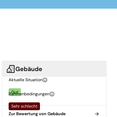
Gebäude
Aktuelle Situation
Gut
Rahmenbedingungen
Sehr schlecht
Zur Bewertung von Gebäude