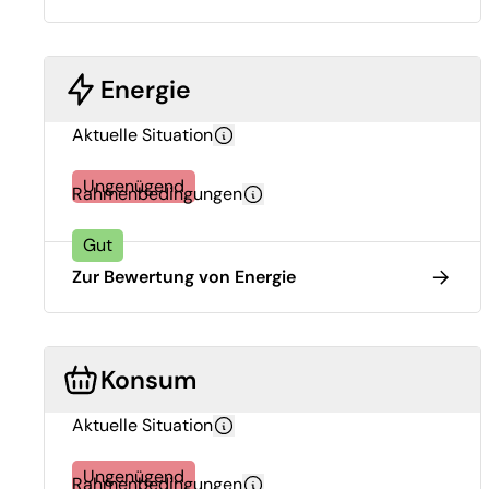
Energie
Aktuelle Situation
Ungenügend
Rahmenbedingungen
Gut
Zur Bewertung von Energie
Konsum
Aktuelle Situation
Ungenügend
Rahmenbedingungen