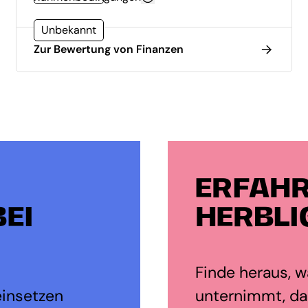
Unbekannt
Zur Bewertung von Finanzen
ERFAHR
EI
HERBLI
Finde heraus, wa
einsetzen
unternimmt, dam