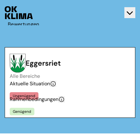
Bewertungen
Aktiv werden
Über OK Klima
Kontakt
Eggersriet
Deutsch
Alle Bereiche
Français
Aktuelle Situation
Ungenügend
Rahmenbedingungen
Genügend