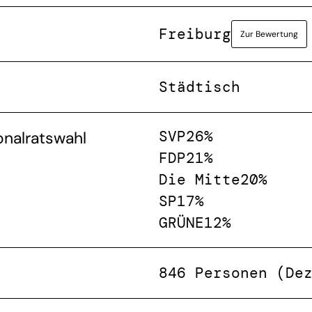
Freiburg
Zur Bewertung
Städtisch
SVP
26%
onalratswahl
FDP
21%
Die Mitte
20%
SP
17%
GRÜNE
12%
846 Personen (De