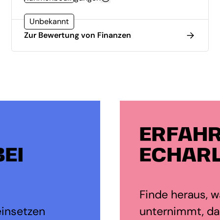
Unbekannt
Zur Bewertung von Finanzen
ERFAHR
EI
ECHARL
Finde heraus, wa
einsetzen
unternimmt, dam