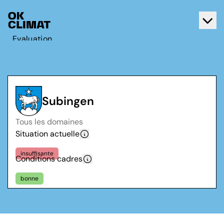
Evaluation
Agir
A propos d'OK Climat
Contact
Subingen
Français
Tous les domaines
Deutsch
Situation actuelle
insuffisante
Conditions cadres
bonne