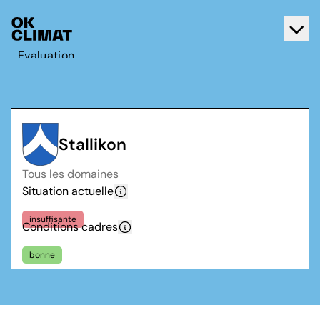
Evaluation
Agir
A propos d'OK Climat
Contact
Stallikon
Français
Tous les domaines
Deutsch
Situation actuelle
insuffisante
Conditions cadres
bonne