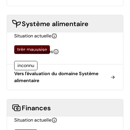
Système alimentaire
Situation actuelle
très mauvaise
Conditions cadres
inconnu
Vers l'évaluation du domaine Système
alimentaire
Finances
Situation actuelle