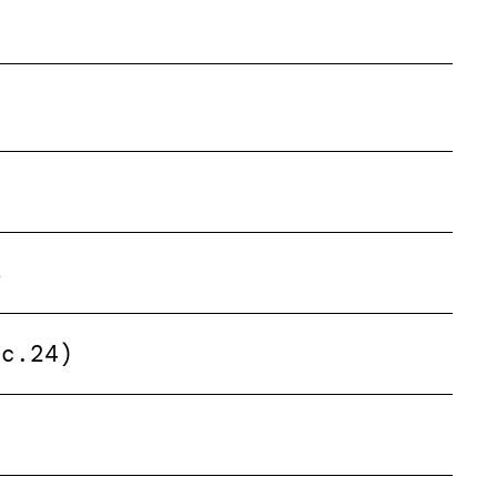
%
éc.24)