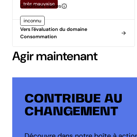
très mauvaise
Conditions cadres
inconnu
Vers l'évaluation du domaine
Consommation
Agir maintenant
CONTRIBUE AU
CHANGEMENT
Découvre dans notre boîte à action