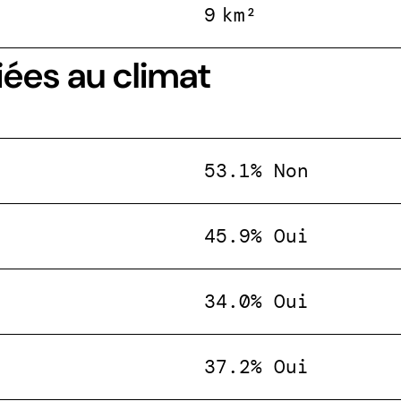
9 km²
iées au climat
53.1% Non
45.9% Oui
34.0% Oui
37.2% Oui