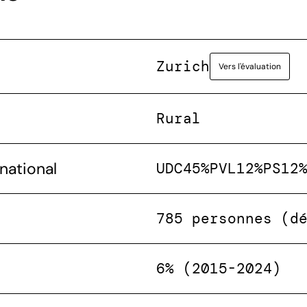
Zurich
Vers l'évaluation
Rural
national
UDC
45%
PVL
12%
PS
12
785 personnes (d
6% (2015-2024)