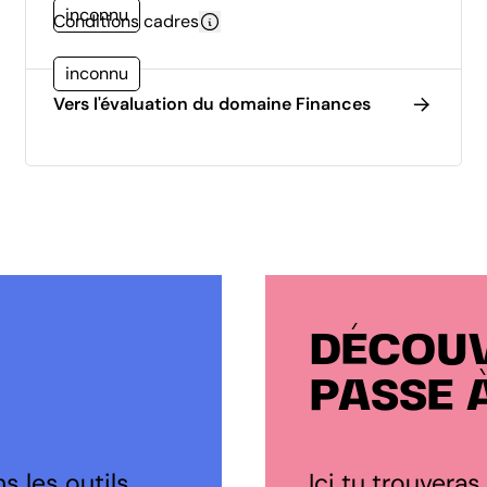
inconnu
Conditions cadres
inconnu
Vers l'évaluation du domaine Finances
DÉCOUV
PASSE 
s les outils
Ici tu trouveras