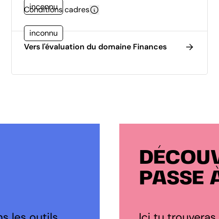
inconnu
Conditions cadres
inconnu
Vers l'évaluation du domaine Finances
DÉCOUV
PASSE 
s les outils
Ici tu trouveras