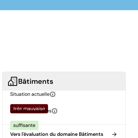
Bâtiments
Situation actuelle
très mauvaise
Conditions cadres
suffisante
Vers l'évaluation du domaine Bâtiments