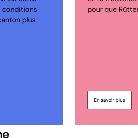
s conditions
pour que Rütten
canton plus
En savoir plus
ne