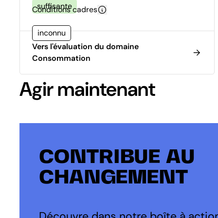
suffisante
Conditions cadres
inconnu
Vers l'évaluation du domaine
Consommation
Agir maintenant
CONTRIBUE AU
CHANGEMENT
Découvre dans notre boîte à action