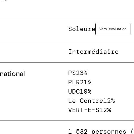
Soleure
Vers l'évaluation
Intermédiaire
PS
23%
national
PLR
21%
UDC
19%
Le Centre
12%
VERT-E-S
12%
1 532 personnes 