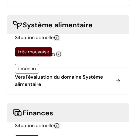
Système alimentaire
Situation actuelle
très mauvaise
Conditions cadres
inconnu
Vers l'évaluation du domaine Système
alimentaire
Finances
Situation actuelle