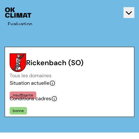
Evaluation
Agir
A propos d'OK Climat
Contact
Rickenbach (SO)
Français
Tous les domaines
Deutsch
Situation actuelle
insuffisante
Conditions cadres
bonne