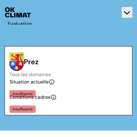
Evaluation
Agir
A propos d'OK Climat
Contact
Prez
Français
Tous les domaines
Deutsch
Situation actuelle
insuffisante
Conditions cadres
insuffisante