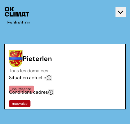
Evaluation
Agir
A propos d'OK Climat
Contact
Pieterlen
Français
Tous les domaines
Deutsch
Situation actuelle
insuffisante
Conditions cadres
mauvaise