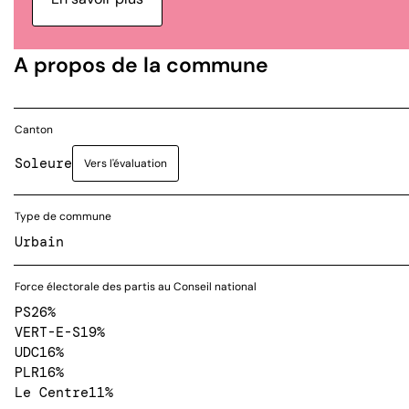
A propos de la commune
Canton
Soleure
Vers l'évaluation
Type de commune
Urbain
Force électorale des partis au Conseil national
PS
26%
VERT-E-S
19%
UDC
16%
PLR
16%
Le Centre
11%