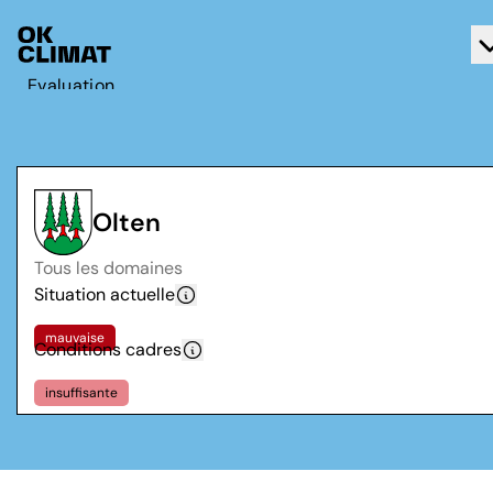
Evaluation
Agir
A propos d'OK Climat
Contact
Olten
Français
Tous les domaines
Deutsch
Situation actuelle
mauvaise
Conditions cadres
insuffisante