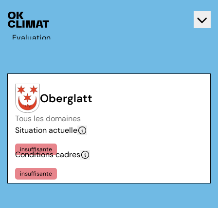
Evaluation
Agir
A propos d'OK Climat
Contact
Oberglatt
Français
Tous les domaines
Deutsch
Situation actuelle
insuffisante
Conditions cadres
insuffisante