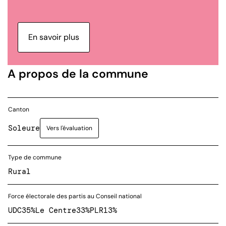
En savoir plus
A propos de la commune
Canton
Soleure
Vers l'évaluation
Type de commune
Rural
Force électorale des partis au Conseil national
UDC
35%
Le Centre
33%
PLR
13%