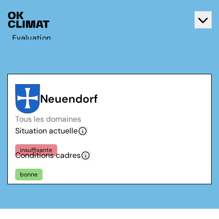
Evaluation
Agir
A propos d'OK Climat
Contact
Neuendorf
Français
Tous les domaines
Deutsch
Situation actuelle
insuffisante
Conditions cadres
bonne