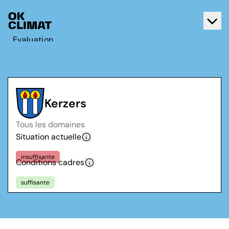
Evaluation
Agir
A propos d'OK Climat
Contact
Kerzers
Français
Tous les domaines
Deutsch
Situation actuelle
insuffisante
Conditions cadres
suffisante