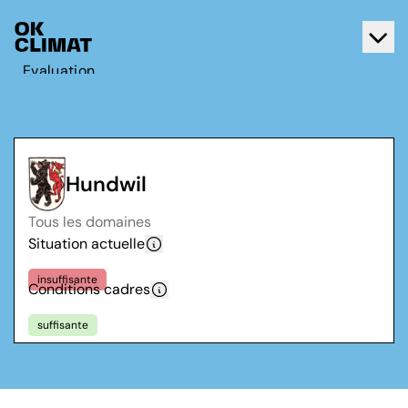
Evaluation
Agir
A propos d'OK Climat
Contact
Hundwil
Français
Tous les domaines
Deutsch
Situation actuelle
insuffisante
Conditions cadres
suffisante