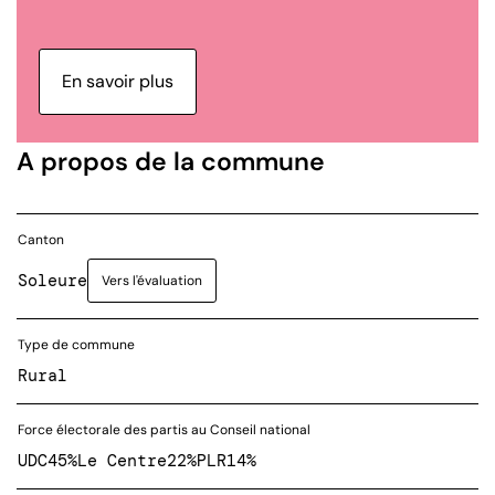
En savoir plus
A propos de la commune
Canton
Soleure
Vers l'évaluation
Type de commune
Rural
Force électorale des partis au Conseil national
UDC
45%
Le Centre
22%
PLR
14%