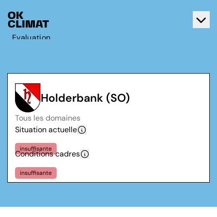
Evaluation
Agir
A propos d'OK Climat
Contact
Holderbank (SO)
Français
Tous les domaines
Deutsch
Situation actuelle
insuffisante
Conditions cadres
insuffisante