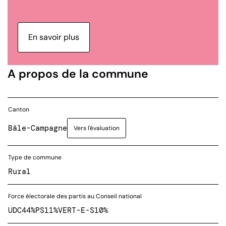
En savoir plus
A propos de la commune
Canton
Bâle-Campagne
Vers l'évaluation
Type de commune
Rural
Force électorale des partis au Conseil national
UDC
44%
PS
11%
VERT-E-S
10%