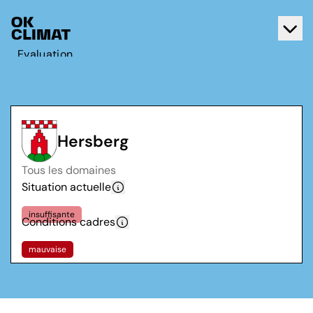
Evaluation
Agir
A propos d'OK Climat
Contact
Hersberg
Français
Tous les domaines
Deutsch
Situation actuelle
insuffisante
Conditions cadres
mauvaise