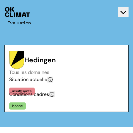
Evaluation
Agir
A propos d'OK Climat
Contact
Hedingen
Français
Tous les domaines
Deutsch
Situation actuelle
insuffisante
Conditions cadres
bonne