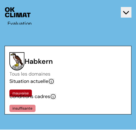
Evaluation
Agir
A propos d'OK Climat
Contact
Habkern
Français
Tous les domaines
Deutsch
Situation actuelle
mauvaise
Conditions cadres
insuffisante