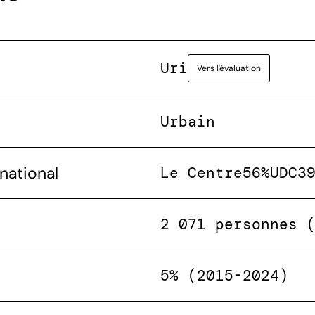
Uri
Vers l'évaluation
Urbain
national
Le Centre
56%
UDC
3
2 071 personnes 
5% (2015-2024)