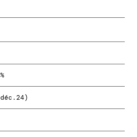
9%
(déc.24)