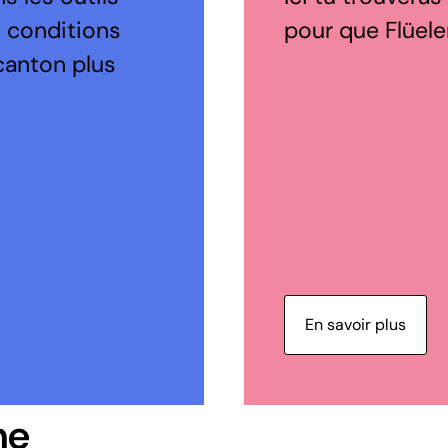
s conditions
pour que Flüelen
canton plus
En savoir plus
ne