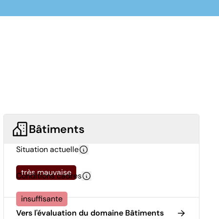
Bâtiments
Situation actuelle
très mauvaise
Conditions cadres
insuffisante
Vers l'évaluation du domaine Bâtiments