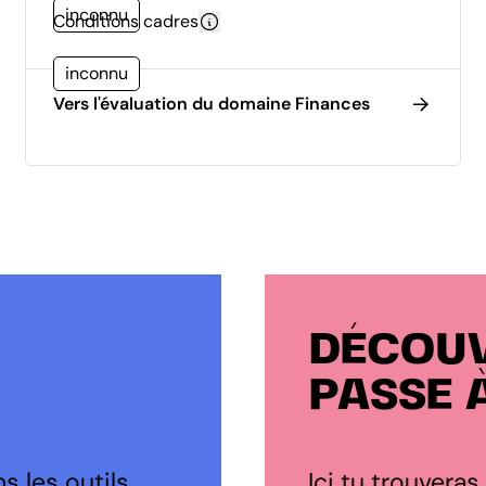
inconnu
Conditions cadres
inconnu
Vers l'évaluation du domaine Finances
DÉCOUV
PASSE 
s les outils
Ici tu trouveras