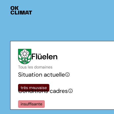
Flüelen
Tous les domaines
Situation actuelle
très mauvaise
Conditions cadres
insuffisante