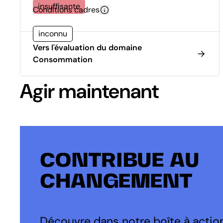
insuffisante
Conditions cadres
inconnu
Vers l'évaluation du domaine
Consommation
Agir maintenant
CONTRIBUE AU
CHANGEMENT
Découvre dans notre boîte à action