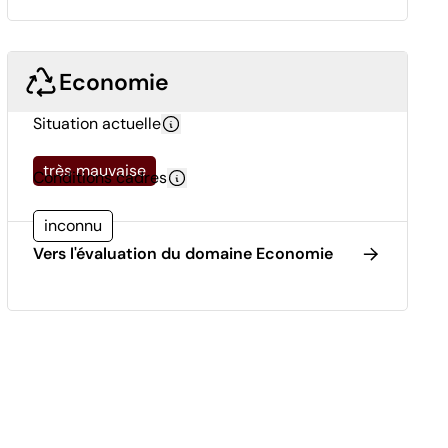
Economie
Situation actuelle
très mauvaise
Conditions cadres
inconnu
Vers l'évaluation du domaine Economie