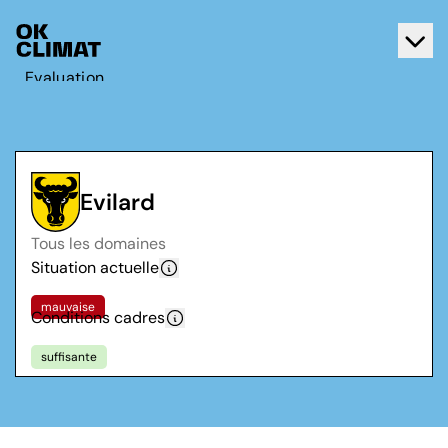
Evaluation
Agir
A propos d'OK Climat
Contact
Evilard
Français
Tous les domaines
Deutsch
Situation actuelle
mauvaise
Conditions cadres
suffisante