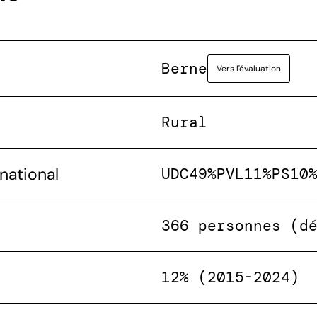
Berne
Vers l'évaluation
Rural
national
UDC
49%
PVL
11%
PS
10
366 personnes (d
12% (2015-2024)