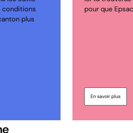
s conditions
pour que Epsach
canton plus
En savoir plus
ne