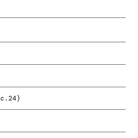
%
éc.24)