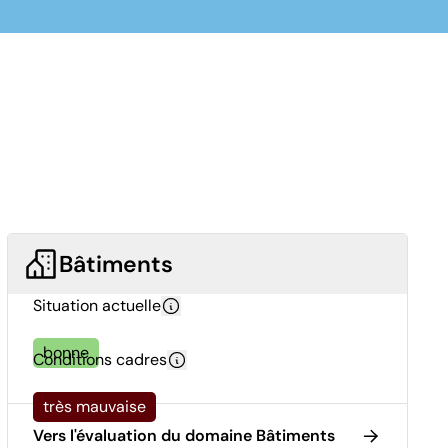
Bâtiments
Situation actuelle
bonne
Conditions cadres
très mauvaise
Vers l'évaluation du domaine Bâtiments