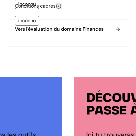
inconnu
Conditions cadres
inconnu
Vers l'évaluation du domaine Finances
DÉCOUV
PASSE 
s les outils
Ici tu trouveras