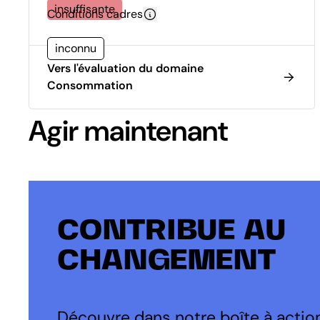
insuffisante
Conditions cadres
inconnu
Vers l'évaluation du domaine
Consommation
Agir maintenant
CONTRIBUE AU
CHANGEMENT
Découvre dans notre boîte à action