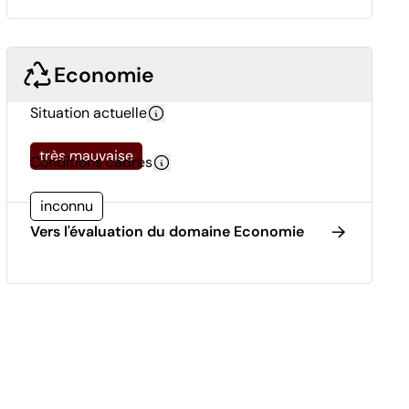
Economie
Situation actuelle
très mauvaise
Conditions cadres
inconnu
Vers l'évaluation du domaine Economie