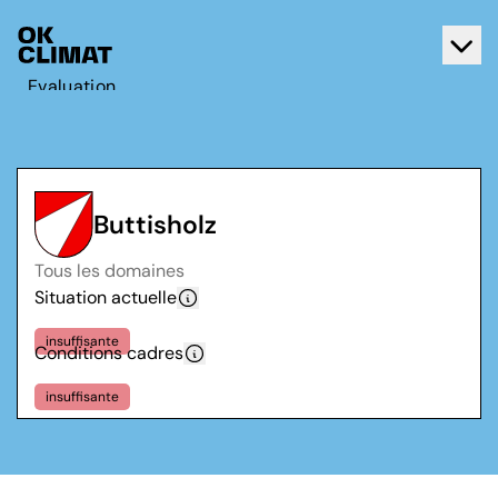
Evaluation
Agir
A propos d'OK Climat
Contact
Buttisholz
Français
Tous les domaines
Deutsch
Situation actuelle
insuffisante
Conditions cadres
insuffisante