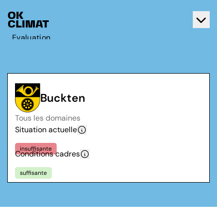
Evaluation
Agir
A propos d'OK Climat
Contact
Buckten
Français
Tous les domaines
Deutsch
Situation actuelle
insuffisante
Conditions cadres
suffisante