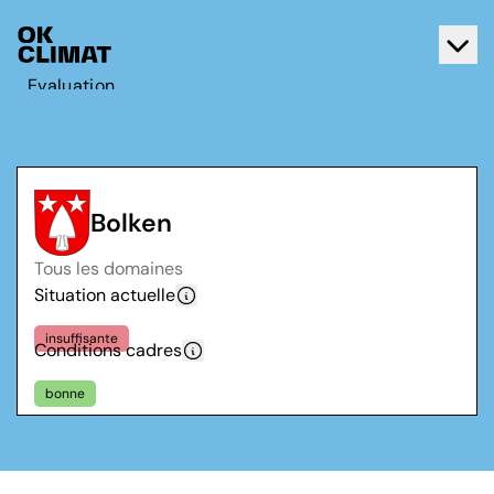
Evaluation
Agir
A propos d'OK Climat
Contact
Bolken
Français
Tous les domaines
Deutsch
Situation actuelle
insuffisante
Conditions cadres
bonne