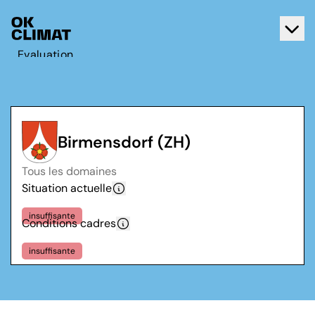
Evaluation
Agir
A propos d'OK Climat
Contact
Birmensdorf (ZH)
Français
Tous les domaines
Deutsch
Situation actuelle
insuffisante
Conditions cadres
insuffisante