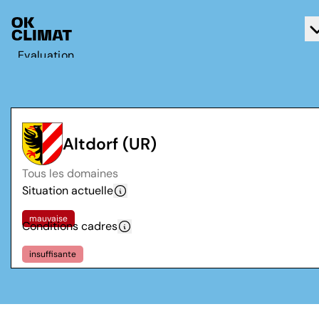
Evaluation
Agir
A propos d'OK Climat
Contact
Altdorf (UR)
Français
Tous les domaines
Deutsch
Situation actuelle
mauvaise
Conditions cadres
insuffisante