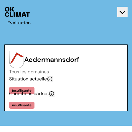
Evaluation
Agir
A propos d'OK Climat
Contact
Aedermannsdorf
Français
Tous les domaines
Deutsch
Situation actuelle
insuffisante
Conditions cadres
insuffisante